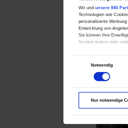
Wir und
unsere 980 Par
2013
Technologien wie Cookie
personalisierte Werbung
Entwicklung von Angebot
Sie können Ihre Einwilli
2012
Symbol ändern oder wide
Erfahren Sie mehr darübe
Einwilligungsauswahl
Abschnitt Einzelheiten
Notwendig
Nur notwendige C