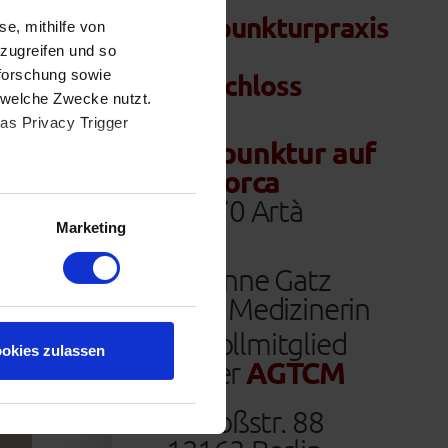
Akupunkturpraxis
se, mithilfe von
en
zugreifen und so
nforschung sowie
am Schloss
 welche Zwecke nutzt.
das Privacy Trigger
Akupunktur auf
Mallorca
e Ihre Präferenzen im
07570 Artà
Marketing
Susanne Gatz
TCM Medizinerin
Vollmitglied
okies zulassen
der
AGTCM
Schloßstr. 88