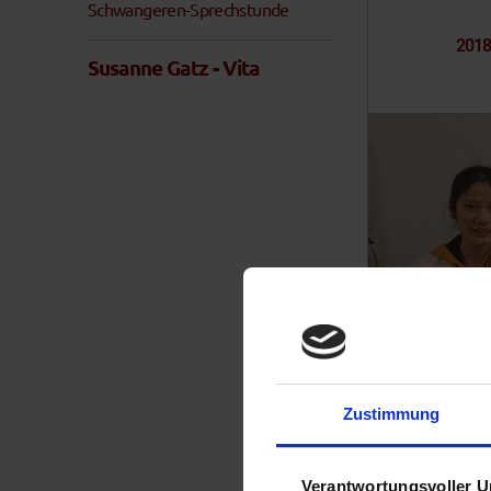
Schwangeren-Sprechstunde
2018
Susanne Gatz - Vita
Zustimmung
2016
Verantwortungsvoller U