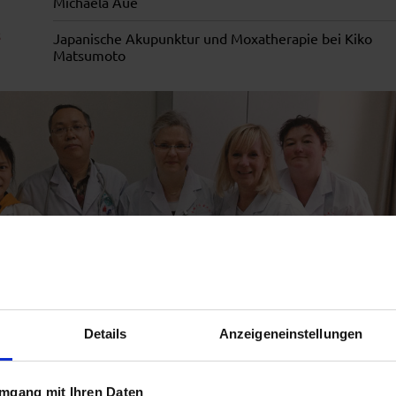
Michaela Aue
Japanische Akupunktur und Moxatherapie bei Kiko
Matsumoto
Details
Anzeigeneinstellungen
Mehrwöchiger Studienaufenthalt an der University of
TCM, Chengdu, China
(Foto oben)
mgang mit Ihren Daten