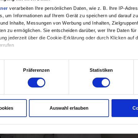
tner
verarbeiten Ihre persönlichen Daten, wie z. B. Ihre IP-Adres
Teilnahme am TCM Kongress in Rothenburg,
Fortbildungen ua. bei Prof.HuangHuang, Sybille Huess
s, um Informationen auf Ihrem Gerät zu speichern und darauf zu
und Heiner Frühauf
 und Inhalte, Messungen von Werbung und Inhalten, Zielgruppe
Umzug in die Akupunkturpraxis am Roseneck
en zu ermöglichen. Sie entscheiden darüber, wer Ihre Daten für
gung jederzeit über die Cookie-Erklärung oder durch Klicken auf 
Abschlussdiplom der AGTCM in Chinesischer
rrufen
Pharmakologie
r, wie Ihre persönlichen Daten verarbeitet werden, und legen Si
fest.
Präferenzen
Statistiken
ookies
Auswahl erlauben
Co