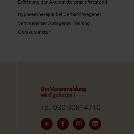
Eröffnung der Akupunkturpraxis Westend
Hypnosetherapie bei Gerhard Wagener
Seminarleiter Autogenes Training
Ohrakupunktur
Um Voranmeldung
wird gebeten :
Tel. 030 30814710
F
I
L
a
n
i
c
s
n