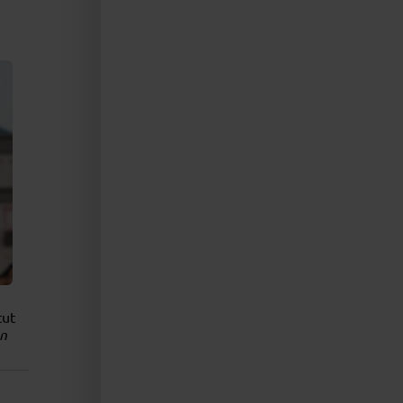
tut
en