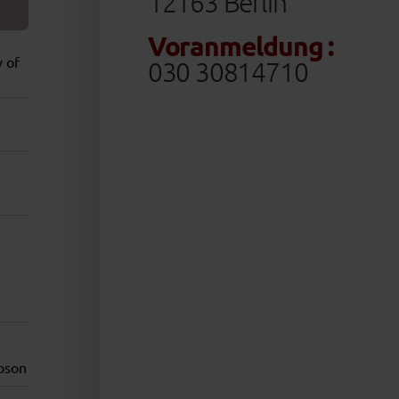
12163 Berlin
Voranmeldung :
 of
030 30814710
bson